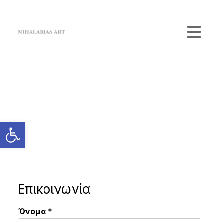
Home
The Gallery
Artists
Κατάστημα
Επικοινωνία
Login / Register
Cart
Το καλάθι σας είναι προς το παρόν άδειο.
Επικοινωνία
Όνομα
*