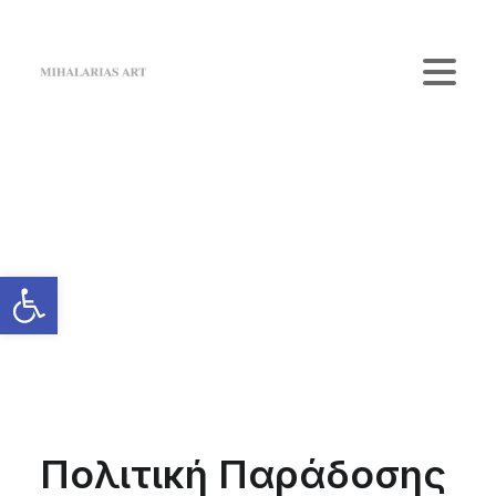
Home
The Gallery
Artists
Κατάστημα
Επικοινωνία
Login / Register
Cart
Το καλάθι σας είναι προς το παρόν άδειο.
Πολιτική Παράδοσης