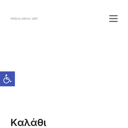
Home
The Gallery
Artists
Κατάστημα
Επικοινωνία
Login / Register
Cart
Το καλάθι σας είναι προς το παρόν άδειο.
Καλάθι