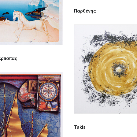
Παρθένης
έρπαπας
Takis