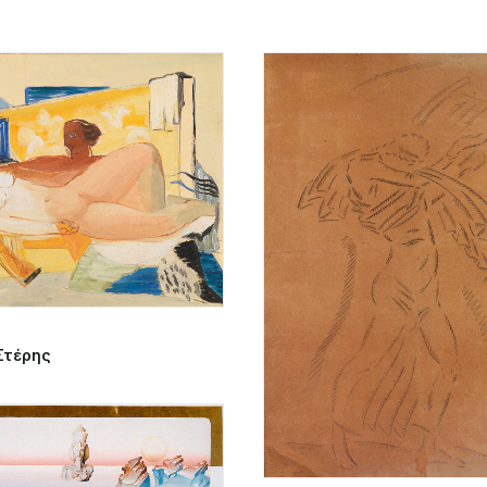
Στέρης