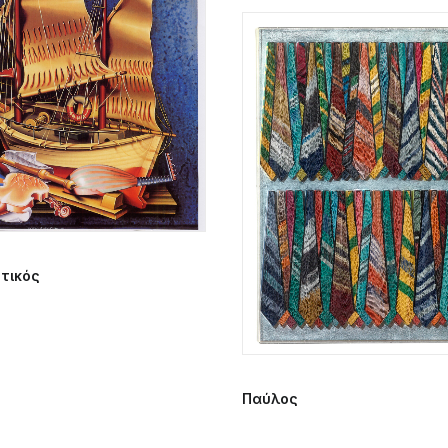
τικός
Παύλος