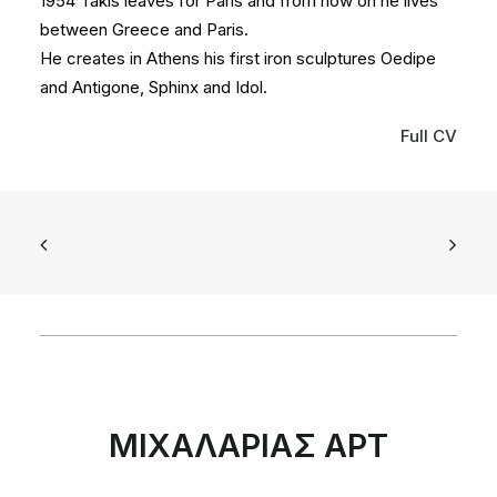
1954 Takis leaves for Paris and from now on he lives
between Greece and Paris.
He creates in Athens his first iron sculptures Oedipe
and Antigone, Sphinx and Idol.
Full CV
ΜΙΧΑΛΑΡΙΑΣ ΑΡΤ