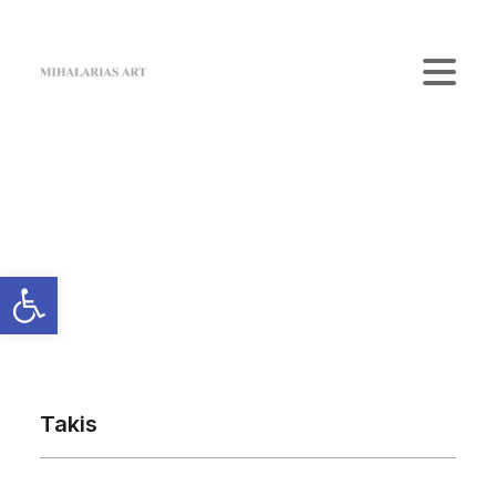
Home
The Gallery
Artists
Κατάστημα
Επικοινωνία
Login / Register
Cart
Το καλάθι σας είναι προς το παρόν άδειο.
Takis