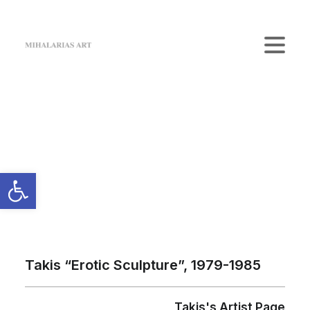
Home
The Gallery
Artists
Κατάστημα
Επικοινωνία
Login / Register
Cart
Το καλάθι σας είναι προς το παρόν άδειο.
Takis “Erotic Sculpture”, 1979-1985
Takis's Artist Page