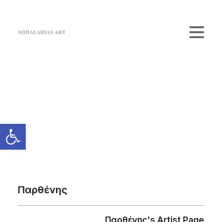
Home
The Gallery
Artists
Κατάστημα
Επικοινωνία
Login / Register
Cart
Το καλάθι σας είναι προς το παρόν άδειο.
Παρθένης
Παρθένης's Artist Page