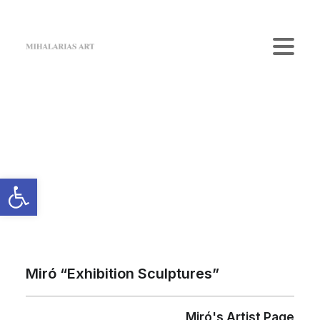
Home
The Gallery
Artists
Κατάστημα
Επικοινωνία
Login / Register
Cart
Το καλάθι σας είναι προς το παρόν άδειο.
Miró “Exhibition Sculptures”
Miró's Artist Page