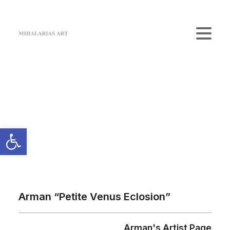
Home
The Gallery
Artists
Κατάστημα
Επικοινωνία
Login / Register
Cart
Το καλάθι σας είναι προς το παρόν άδειο.
Arman “Petite Venus Eclosion”
Arman's Artist Page