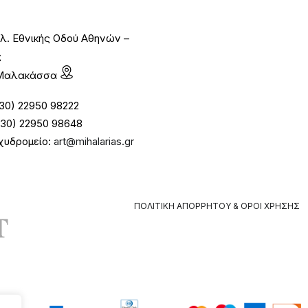
λ. Εθνικής Οδού Αθηνών –
ς
1 Μαλακάσσα
30) 22950 98222
30) 22950 98648
χυδρομείο:
art@mihalarias.gr
ΠΟΛΙΤΙΚΉ ΑΠΟΡΡΉΤΟΥ & ΌΡΟΙ ΧΡΉΣΗΣ