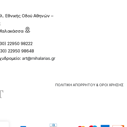
λ. Εθνικής Οδού Αθηνών –
ς
1 Μαλακάσσα
30) 22950 98222
30) 22950 98648
χυδρομείο:
art@mihalarias.gr
ΠΟΛΙΤΙΚΉ ΑΠΟΡΡΉΤΟΥ & ΌΡΟΙ ΧΡΉΣΗΣ