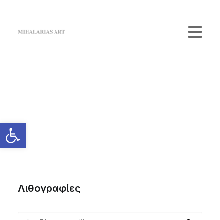
Home
The Gallery
Artists
Κατάστημα
Επικοινωνία
Login / Register
Cart
Το καλάθι σας είναι προς το παρόν άδειο.
Λιθογραφίες
Αναζήτηση