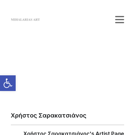
Home
The Gallery
Artists
Κατάστημα
Επικοινωνία
Login / Register
Cart
Το καλάθι σας είναι προς το παρόν άδειο.
Χρήστος Σαρακατσιάνος
Χρήστος Σαρακατσιάνος's Artist Page