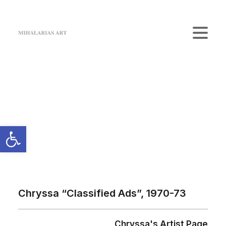
Home
The Gallery
Artists
Κατάστημα
Επικοινωνία
Login / Register
Cart
Το καλάθι σας είναι προς το παρόν άδειο.
Chryssa “Classified Ads”, 1970-73
Chryssa's Artist Page