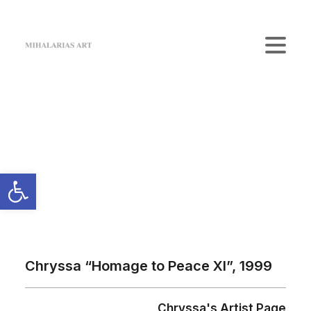
Home
The Gallery
Artists
Κατάστημα
Επικοινωνία
Login / Register
Cart
Το καλάθι σας είναι προς το παρόν άδειο.
Chryssa “Homage to Peace XI”, 1999
Chryssa's Artist Page