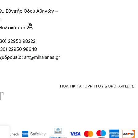
λ. Εθνικής Οδού Αθηνών –
ς
1 Μαλακάσσα
30) 22950 98222
30) 22950 98648
χυδρομείο:
art@mihalarias.gr
ΠΟΛΙΤΙΚΉ ΑΠΟΡΡΉΤΟΥ & ΌΡΟΙ ΧΡΉΣΗΣ