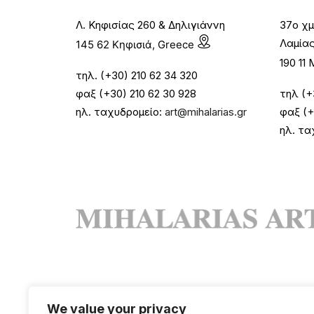
Λ. Κηφισίας 260 & Δηλιγιάννη
37ο χμ
Λαμία
145 62 Κηφισιά, Greece
190 1
τηλ. (+30) 210 62 34 320
φαξ (+30) 210 62 30 928
τηλ (+
ηλ. ταχυδρομείο:
art@mihalarias.gr
φαξ (+
ηλ. τα
We value your privacy