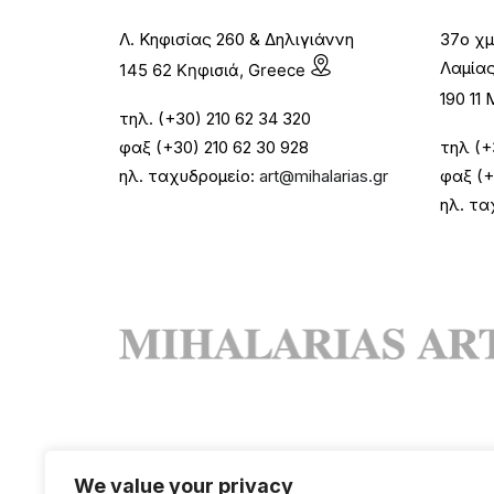
Λ. Κηφισίας 260 & Δηλιγιάννη
37ο χμ
Λαμία
145 62 Κηφισιά, Greece
190 1
τηλ. (+30) 210 62 34 320
φαξ (+30) 210 62 30 928
τηλ (+
ηλ. ταχυδρομείο:
art@mihalarias.gr
φαξ (+
ηλ. τα
We value your privacy