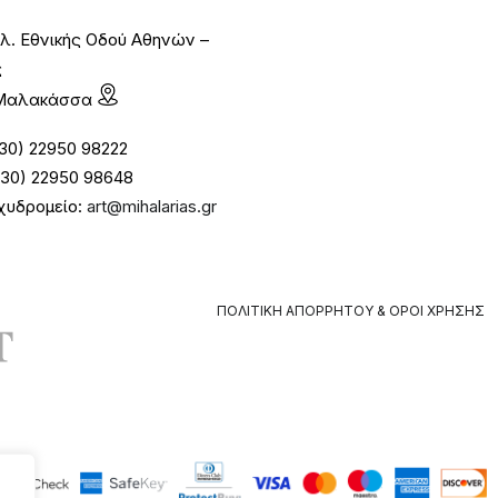
λ. Εθνικής Οδού Αθηνών –
ς
1 Μαλακάσσα
30) 22950 98222
30) 22950 98648
χυδρομείο:
art@mihalarias.gr
ΠΟΛΙΤΙΚΉ ΑΠΟΡΡΉΤΟΥ & ΌΡΟΙ ΧΡΉΣΗΣ