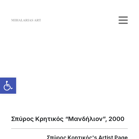
Home
The Gallery
Artists
Κατάστημα
Επικοινωνία
Login / Register
Cart
Το καλάθι σας είναι προς το παρόν άδειο.
Σπύρος Κρητικός “Μανδήλιον”, 2000
Σπύρος Κρητικός's Artist Page