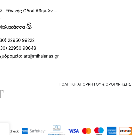
λ. Εθνικής Οδού Αθηνών –
ς
1 Μαλακάσσα
30) 22950 98222
30) 22950 98648
χυδρομείο:
art@mihalarias.gr
ΠΟΛΙΤΙΚΉ ΑΠΟΡΡΉΤΟΥ & ΌΡΟΙ ΧΡΉΣΗΣ