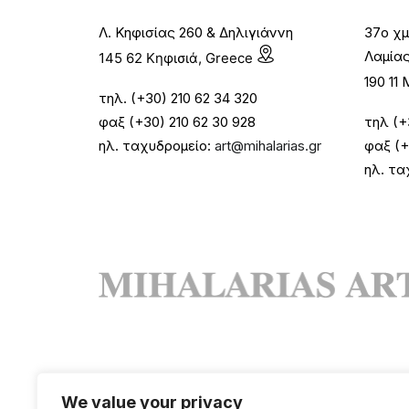
Λ. Κηφισίας 260 & Δηλιγιάννη
37ο χμ
Λαμία
145 62 Κηφισιά, Greece
190 1
τηλ. (+30) 210 62 34 320
φαξ (+30) 210 62 30 928
τηλ (+
ηλ. ταχυδρομείο:
art@mihalarias.gr
φαξ (+
ηλ. τα
We value your privacy