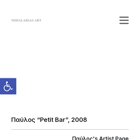
Home
The Gallery
Artists
Κατάστημα
Επικοινωνία
Login / Register
Cart
Το καλάθι σας είναι προς το παρόν άδειο.
Παύλος “Petit Bar”, 2008
Παύλος's Artist Page