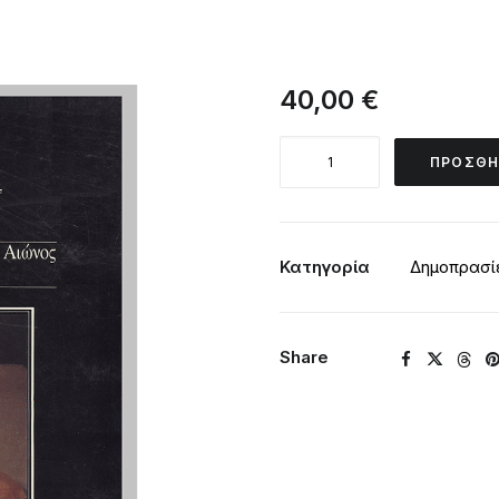
40,00
€
ΔΗΜΟΠΡΑΣΙΑ
ΠΡΟΣΘΉ
Νο
1
ΟΚΤΩΒΡΙΟΣ
1987
Κατηγορία
Δημοπρασί
-
ΠΙΝΑΚΕΣ
ΕΛΛΗΝΩΝ
Share
ΖΩΓΡΑΦΩΝ
19ου
και
20ου
ΑΙΩΝΟΣ