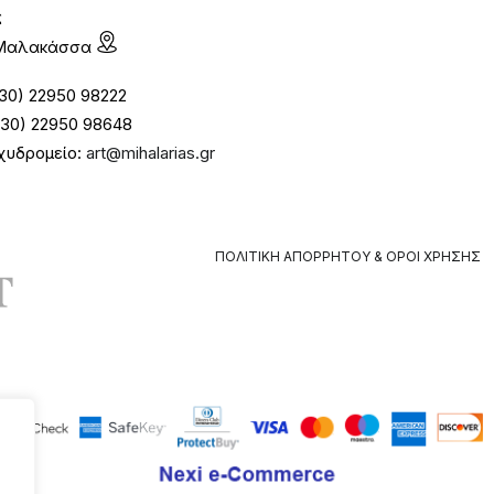
ς
1 Μαλακάσσα
30) 22950 98222
30) 22950 98648
χυδρομείο:
art@mihalarias.gr
ΠΟΛΙΤΙΚΉ ΑΠΟΡΡΉΤΟΥ & ΌΡΟΙ ΧΡΉΣΗΣ