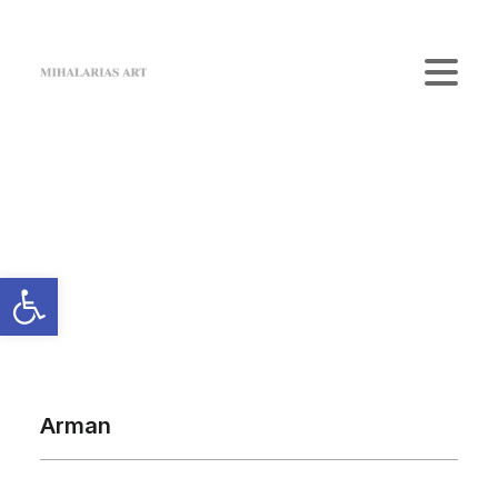
Home
The Gallery
Artists
Κατάστημα
Επικοινωνία
Login / Register
Cart
Το καλάθι σας είναι προς το παρόν άδειο.
Arman