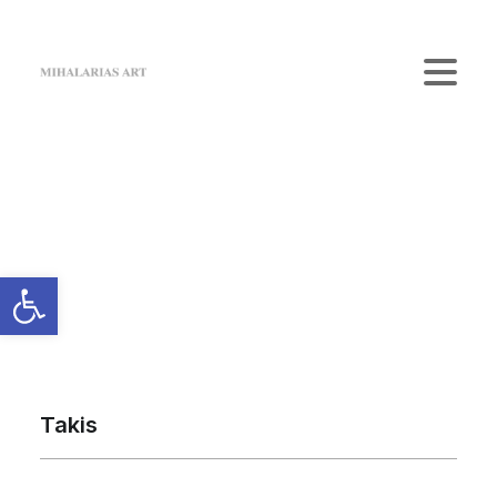
Home
The Gallery
Artists
Κατάστημα
Επικοινωνία
Login / Register
Cart
Το καλάθι σας είναι προς το παρόν άδειο.
Takis